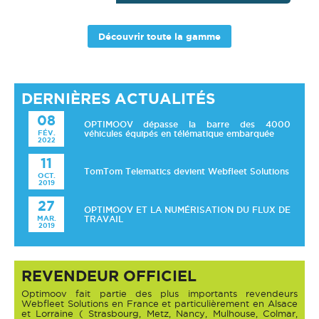
Découvrir toute la gamme
DERNIÈRES ACTUALITÉS
08
OPTIMOOV dépasse la barre des 4000
FÉV.
véhicules équipés en télématique embarquée
2022
11
TomTom Telematics devient Webfleet Solutions
OCT.
2019
27
OPTIMOOV ET LA NUMÉRISATION DU FLUX DE
MAR.
TRAVAIL
2019
REVENDEUR OFFICIEL
Optimoov fait partie des plus importants revendeurs
Webfleet Solutions en France et particulièrement en Alsace
et Lorraine ( Strasbourg, Metz, Nancy, Mulhouse, Colmar,