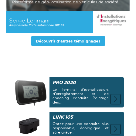
Plateforme de géo-localisation de véhicules de société
Serge Lehmann
Responsable flotte automobile GIE SA
Découvrir d'autres témoignages
LA GAMME WEBFLEET
SOLUTIONS
PRO 2020
Le Terminal d’identification,
d’enregistrement et de
coaching conduite Pointage
des...
LINK 105
Optez pour une conduite plus
responsable, écologique et
sûre grâce...