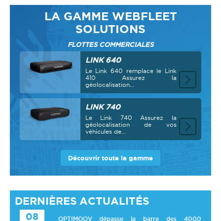
LA GAMME WEBFLEET
SOLUTIONS
FLOTTES COMMERCIALES
LINK 640
Le Link 640 remplace le Link
410 Assurez la
géolocalisation...
LINK 740
Le Link 740 Assurez la
géolocalisation de vos
véhicules de...
Découvrir toute la gamme
DERNIÈRES ACTUALITÉS
08
OPTIMOOV dépasse la barre des 4000