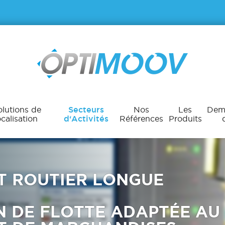
lutions de
Secteurs
Nos
Les
Dem
calisation
d‘Activités
Références
Produits
T ROUTIER LONGUE
N DE FLOTTE ADAPTÉE AU