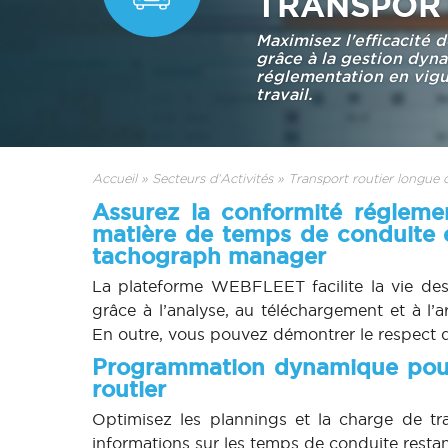
TRANSPOR
Maximisez l'efficacité 
grâce à la gestion dyn
réglementation en vig
travail.
Accueil
»
Secteurs d‘Activités
»
Transport routier longue 
Assurez la conformité réglemen
matière de temps de conduite e
tachograph manager
La plateforme WEBFLEET facilite la vie des
grâce à l’analyse, au téléchargement et à l’
En outre, vous pouvez démontrer le respect d
Programmation dynamique pour 
routier
Optimisez les plannings et la charge de t
informations sur les temps de conduite restan