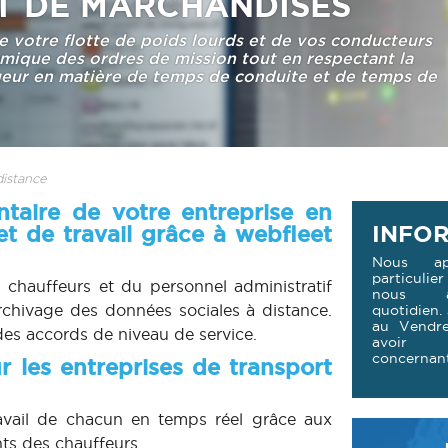
T DE MARCHANDISES
de votre flotte de poids lourds et de vos conducteurs
amique des ordres de mission tout en respectant la
ueur en matière de temps de conduite et de temps de
distance
taire de votre entreprise en
t de travail grâce à webfleet
INFOR
Nous ap
particuli
 chauffeurs et du personnel administratif
nous a
archivage des données sociales à distance.
quotidien.
au Vendr
es accords de niveau de service.
avoir d
concernant
les entreprises de transport
ravail de chacun en temps réel grâce aux
ts des chauffeurs.