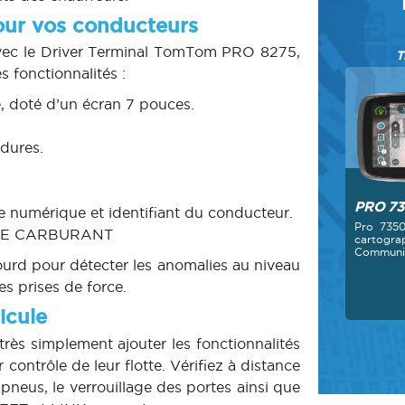
pour vos conducteurs
t avec le Driver Terminal TomTom PRO 8275,
T
es fonctionnalités :
e, doté d’un écran 7 pouces.
dures.
PRO 7
e numérique et identifiant du conducteur.
Pro 735
DE CARBURANT
cartogra
Communiq
ourd pour détecter les anomalies au niveau
es prises de force.
icule
très simplement ajouter les fonctionnalités
ntrôle de leur flotte. Vérifiez à distance
pneus, le verrouillage des portes ainsi que