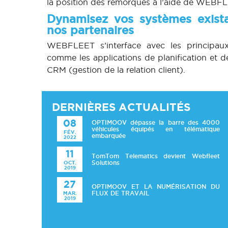
la position des remorques à l’aide de WEBF
Dynamisez vos systèmes exista
nos partenaires
WEBFLEET s’interface avec les principa
comme les applications de planification et de 
CRM (gestion de la relation client).
DERNIÈRES ACTUALITÉS
08
OPTIMOOV dépasse la barre des 4000
véhicules équipés en télématique
FÉV.
embarquée
2022
11
TomTom Telematics devient Webfleet
OCT.
Solutions
2019
27
OPTIMOOV ET LA NUMÉRISATION DU
MAR.
FLUX DE TRAVAIL
2019