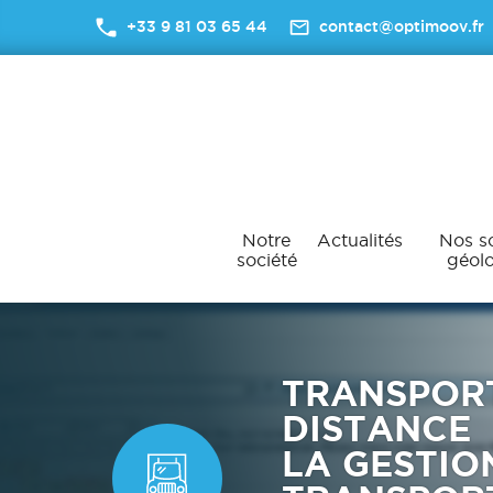
+33 9 81 03 65 44
contact@optimoov.fr
Notre
Actualités
Nos so
société
géolo
TRANSPOR
DISTANCE
LA GESTIO